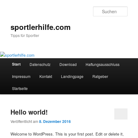
Such
sportlerhilfe.com
Tipps für Sportler
Hauptmenü
Start
Datenschutz
Download
Haftungsausschluss
Zum
Zum
Impressum
Kontakt
Landingpage
Ratgeber
Inhalt
sekundären
Startseite
wechseln
Inhalt
wechseln
Hello world!
Veröffentlicht am
8. Dezember 2016
Welcome to WordPress. This is your first post. Edit or delete it,