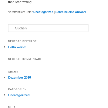
then start writing!
Veröffentlicht unter
Uncategorized
|
Schreibe eine Antwort
S
u
c
h
NEUESTE BEITRÄGE
e
Hello world!
n
NEUESTE KOMMENTARE
ARCHIV
Dezember 2016
KATEGORIEN
Uncategorized
META