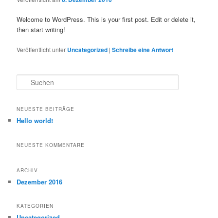
Welcome to WordPress. This is your first post. Edit or delete it,
then start writing!
Veröffentlicht unter
Uncategorized
|
Schreibe eine Antwort
S
u
c
h
NEUESTE BEITRÄGE
e
Hello world!
n
NEUESTE KOMMENTARE
ARCHIV
Dezember 2016
KATEGORIEN
Uncategorized