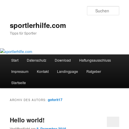
Such
sportlerhilfe.com
Tipps für Sportler
Hauptmenü
Start
Datenschutz
Download
Haftungsausschluss
Zum
Zum
Impressum
Kontakt
Landingpage
Ratgeber
Inhalt
sekundären
Startseite
wechseln
Inhalt
wechseln
goforit17
ARCHIV DES AUTORS:
Hello world!
Veröffentlicht am
8. Dezember 2016